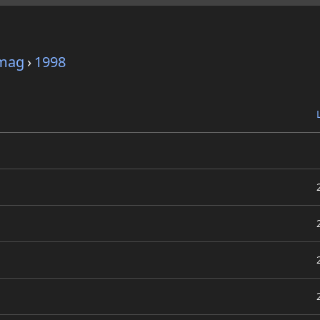
mag
›
1998