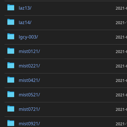
laz13/
2021-
laz14/
2021-
lgcy-003/
2021-
mist0121/
2021-
mist0221/
2021-
mist0421/
2021-
mist0521/
2021-
mist0721/
2021-
mist0921/
2021-