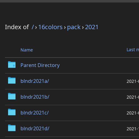
Index of
/
›
16colors
›
pack
›
2021
Last 
Name
Parent Directory
blndr2021a/
2021-
blndr2021b/
2021-
blndr2021c/
2021-
blndr2021d/
2021-