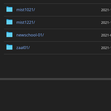
mist1021/
2021-
mist1221/
2021-
newschool-01/
2021-
zaal01/
2021-