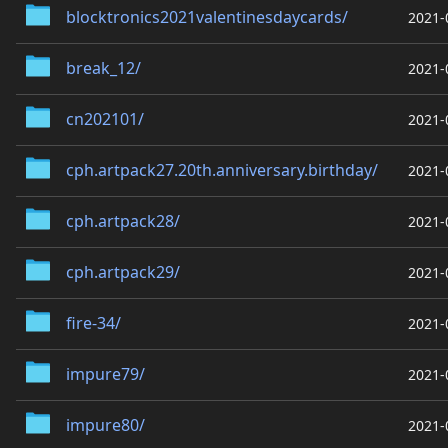
blocktronics2021valentinesdaycards/
2021-
break_12/
2021-
cn202101/
2021-
cph.artpack27.20th.anniversary.birthday/
2021-
cph.artpack28/
2021-
cph.artpack29/
2021-
fire-34/
2021-
impure79/
2021-
impure80/
2021-